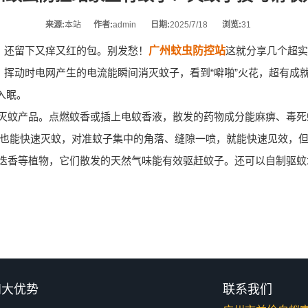
来源:
本站
作者:
admin
日期:
2025/7/18
浏览:
31
，还留下又痒又红的包。别发愁！
广州蚊虫防控站
这就分享几个超实
”，挥动时电网产生的电流能瞬间消灭蚊子，看到“噼啪”火花，超有
入眠。
灭蚊产品。点燃蚊香或插上电蚊香液，散发的药物成分能麻痹、毒死
也能快速灭蚊，对准蚊子集中的角落、缝隙一喷，就能快速见效，
迭香等植物，它们散发的天然气味能有效驱赶蚊子。还可以自制驱蚊
四大优势
联系我们