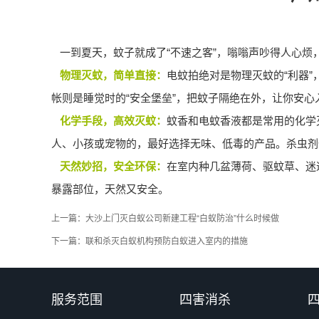
一到夏天，蚊子就成了“不速之客”，嗡嗡声吵得人心烦
物理灭蚊，简单直接：
电蚊拍绝对是
物理灭蚊
的“利器
帐则是睡觉时的“安全堡垒”，把蚊子隔绝在外，让你安心
化学手段，高效灭蚊：
蚊香和电蚊香液都是常用的化学
人、小孩或宠物的，最好选择无味、低毒的产品。杀虫剂
天然妙招，安全环保：
在室内种几盆薄荷、
驱蚊草
、迷
暴露部位，天然又安全。
上一篇：
大沙上门灭白蚁公司新建工程“白蚁防治”什么时候做
下一篇：
联和杀灭白蚁机构预防白蚁进入室内的措施
服务范围
四害消杀