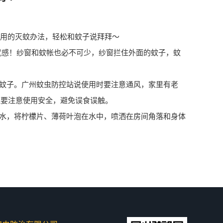
用的灭蚊办法，轻松和蚊子说拜拜～
成就感！纱窗和蚊帐也必不可少，纱窗拦住外面的蚊子，蚊
蚊子。广州蚊虫防控站说使用时要
注意通风
，家里有老
但要注意使用安全，避免误食误触。
水，将柠檬片、薄荷叶泡在水中，喷洒在房间角落和身体