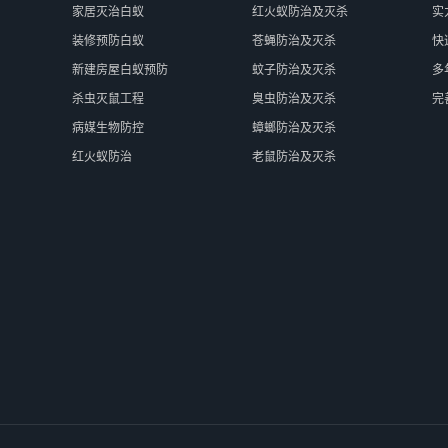
家居灭治白蚁
红火蚁防治及灭杀
实
装修预防白蚁
苍蝇防治及灭杀
快
新建房屋白蚁预防
蚊子防治及灭杀
多
杀虫灭鼠工程
臭虫防治及灭杀
完
病媒生物防控
蟑螂防治及灭杀
红火蚁防治
老鼠防治及灭杀