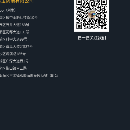
害虫防治有限公司
655（刘生）
湾区桥中南路红楼街10号
区石井大道168号
区花都大道101号
扫一扫关注我们
埔区科学大道99号
禺区番禺大道北537号
区海滨路185号
城区广深大道西1号
化区街口镇青云路
南海区里水镇和顺海畔花园商铺（即公